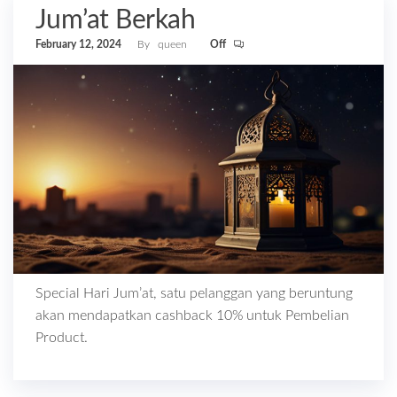
Jum’at Berkah
February 12, 2024
By
queen
Off
Special Hari Jum’at, satu pelanggan yang beruntung
akan mendapatkan cashback 10% untuk Pembelian
Product.