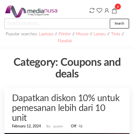
Skip
0
to
the
Medianusa
Search
Search
content
for:
Popular searches:
Laptops
//
Printer
//
Mouse
//
Lampu
//
Tinta
//
Flasdisk
Category:
Coupons and
deals
Dapatkan diskon 10% untuk
pemesanan lebih dari 10
unit
February 12, 2024
By
queen
Off